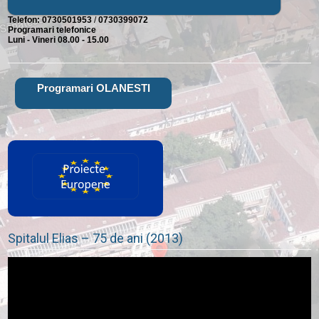
Telefon:
0730501953
/
0730399072
Programari telefonice
Luni - Vineri 08.00 - 15.00
Programari OLANESTI
Spitalul Elias – 75 de ani (2013)
Player
video