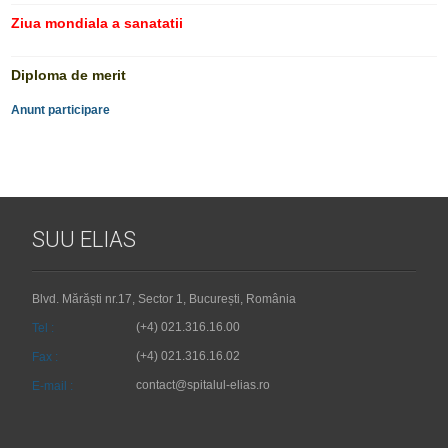
Ziua mondiala a sanatatii
Diploma de merit
Anunt participare
SUU ELIAS
Blvd. Mărăști nr.17, Sector 1, București, România
(+4) 021.316.16.00
Tel :
(+4) 021.316.16.02
Fax :
contact@spitalul-elias.ro
E-mail :