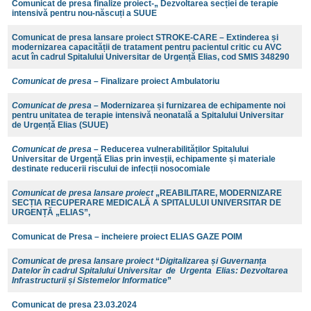
Comunicat de presa finalize proiect-„ Dezvoltarea secției de terapie
intensivă pentru nou-născuți a SUUE
Comunicat de presa lansare proiect STROKE-CARE – Extinderea și
modernizarea capacității de tratament pentru pacientul critic cu AVC
acut în cadrul Spitalului Universitar de Urgență Elias, cod SMIS 348290
Comunicat de presa
– Finalizare proiect Ambulatoriu
Comunicat de presa
– Modernizarea și furnizarea de echipamente noi
pentru unitatea de terapie intensivă neonatală a Spitalului Universitar
de Urgență Elias (SUUE)
Comunicat de presa
– Reducerea vulnerabilităților Spitalului
Universitar de Urgență Elias prin invesții, echipamente și materiale
destinate reducerii riscului de infecții nosocomiale
Comunicat de presa lansare proiect
„REABILITARE, MODERNIZARE
SECȚIA RECUPERARE MEDICALĂ A SPITALULUI UNIVERSITAR DE
URGENȚĂ „ELIAS”,
Comunicat de Presa – incheiere proiect ELIAS GAZE POIM
Comunicat de presa lansare proiect
“
Digitalizarea și Guvernanța
Datelor în cadrul Spitalului Universitar de Urgenta Elias: Dezvoltarea
Infrastructurii și Sistemelor Informatice
”
Comunicat de presa 23.03.2024