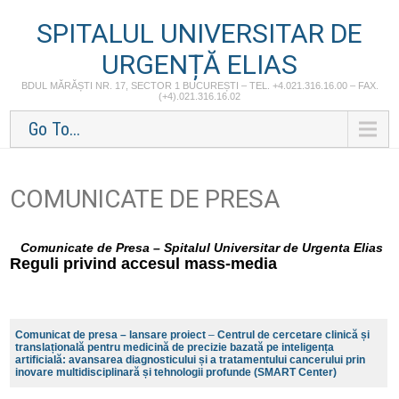
SPITALUL UNIVERSITAR DE
URGENȚĂ ELIAS
BDUL MĂRĂȘTI NR. 17, SECTOR 1 BUCUREȘTI – TEL. +4.021.316.16.00 – FAX.
(+4).021.316.16.02
Go To...
COMUNICATE DE PRESA
Comunicate de Presa – Spitalul Universitar de Urgenta Elias
Reguli privind accesul mass-media
Comunicat de presa – lansare proiect
–
Centrul de cercetare clinică și
translațională pentru medicină de precizie bazată pe inteligența
artificială: avansarea diagnosticului și a tratamentului cancerului prin
inovare multidisciplinară și tehnologii profunde (SMART Center)