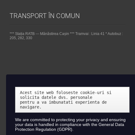
TRANSPORT ÎN COMUN
*** Stația RATB --- Mănăstirea Cașin *** Tramvai : Linia 41 * Autobuz :
205, 282, 330
Acest site web foloseste cookie-uri si 
solicita datele dvs. personale 

pentru a va imbunatati experienta de 
navigare.
We are committed to protecting your privacy and ensuring
your data is handled in compliance with the
General Data
Protection Regulation (GDPR)
.