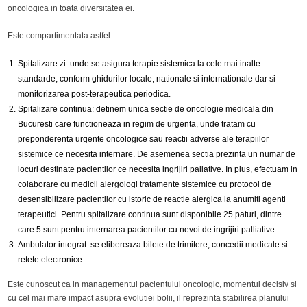
oncologica in toata diversitatea ei.
Este compartimentata astfel:
Spitalizare zi: unde se asigura terapie sistemica la cele mai inalte
standarde, conform ghidurilor locale, nationale si internationale dar si
monitorizarea post-terapeutica periodica.
Spitalizare continua: detinem unica sectie de oncologie medicala din
Bucuresti care functioneaza in regim de urgenta, unde tratam cu
preponderenta urgente oncologice sau reactii adverse ale terapiilor
sistemice ce necesita internare. De asemenea sectia prezinta un numar de
locuri destinate pacientilor ce necesita ingrijiri paliative. In plus, efectuam in
colaborare cu medicii alergologi tratamente sistemice cu protocol de
desensibilizare pacientilor cu istoric de reactie alergica la anumiti agenti
terapeutici. Pentru spitalizare continua sunt disponibile 25 paturi, dintre
care 5 sunt pentru internarea pacientilor cu nevoi de ingrijiri palliative.
Ambulator integrat: se elibereaza bilete de trimitere, concedii medicale si
retete electronice.
Este cunoscut ca in managementul pacientului oncologic, momentul decisiv si
cu cel mai mare impact asupra evolutiei bolii, il reprezinta stabilirea planului