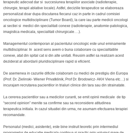
terapeutic adecvat dar si succesiunea terapiilor asociate (radioterapie,
chirurgie, terapii ablative locale). Astfel, deciziile terapeutice se elaboreaza
personalizat doar dupa discutarea fiecarui caz in parte in cadrul comisiei
oncologice multidisciplinare (Tumor Board), la care iau parte medicii oncologi
ai sectiei si medici din specialitati conexe (radioterapie, anatomie-patologica,
imagistica medicala, specialitati chirurgicale….).
Managementul contemporan al pacientului oncologic este unul eminamente
multidisciplinar. In acest sens avem o buna colaborare cu specialitatiile
conexe, atat din spital cat si din alte unitati. Reusim astfel sa realizam acest
deziderat al abordarii pluridisciplinare rapid si eficient.
De asemenea in cazurile dificile colaboram cu medici de prestigiu din Europa
(Prof. Dr. Zielinski- Wiener Privatklinik, Prof Dr. Brodowicz- AKH Viena etc…) si
incurajam recrutarea pacientilor in trialuri clinice din tara sau din strainatate.
La cererea pacientilor sau a medicilor curanti, se emit opinii medicale de tip
“second opinion” menite sa confirme sau sa reconsidere atitudinea
terapeutica initiala. In cazul situatiei din urma, ne asumam efectuarea terapiei
recomandate.
Personalul (medici, asistente), este bine instruit teoretic prin intermediul
programelor de educatie medicala continua si practic prin volumul mare de