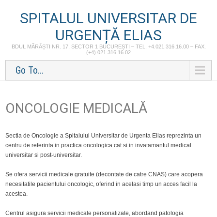
SPITALUL UNIVERSITAR DE
URGENȚĂ ELIAS
BDUL MĂRĂȘTI NR. 17, SECTOR 1 BUCUREȘTI – TEL. +4.021.316.16.00 – FAX.
(+4).021.316.16.02
Go To...
ONCOLOGIE MEDICALĂ
Sectia de Oncologie a Spitalului Universitar de Urgenta Elias reprezinta un
centru de referinta in practica oncologica cat si in invatamantul medical
universitar si post-universitar.
Se ofera servicii medicale gratuite (decontate de catre CNAS) care acopera
necesitatile pacientului oncologic, oferind in acelasi timp un acces facil la
acestea.
Centrul asigura servicii medicale personalizate, abordand patologia