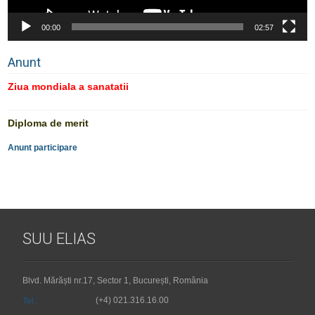
00:00
02:57
Anunt
Ziua mondiala a sanatatii
Diploma de merit
Anunt participare
SUU ELIAS
Blvd. Mărăști nr.17, Sector 1, București, România
(+4) 021.316.16.00
Tel :