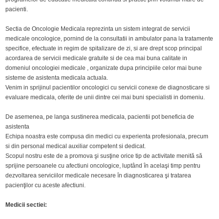
pacienti.
Sectia de Oncologie Medicala reprezinta un sistem integrat de servicii
medicale oncologice, pornind de la consultatii in ambulator pana la tratamente
specifice, efectuate in regim de spitalizare de zi, si are drept scop principal
acordarea de servicii medicale gratuite si de cea mai buna calitate in
domeniul oncologiei medicale , organizate dupa principiile celor mai bune
sisteme de asistenta medicala actuala.
Venim in sprijinul pacientilor oncologici cu servicii conexe de diagnosticare si
evaluare medicala, oferite de unii dintre cei mai buni specialisti in domeniu.
De asemenea, pe langa sustinerea medicala, pacientii pot beneficia de
asistenta
Echipa noastra este compusa din medici cu experienta profesionala, precum
si din personal medical auxiliar competent si dedicat.
Scopul nostru este de a promova şi susţine orice tip de activitate menită să
sprijine persoanele cu afectiuni oncologice, luptând în acelaşi timp pentru
dezvoltarea serviciilor medicale necesare în diagnosticarea şi tratarea
pacienţilor cu aceste afectiuni.
Medicii sectiei: