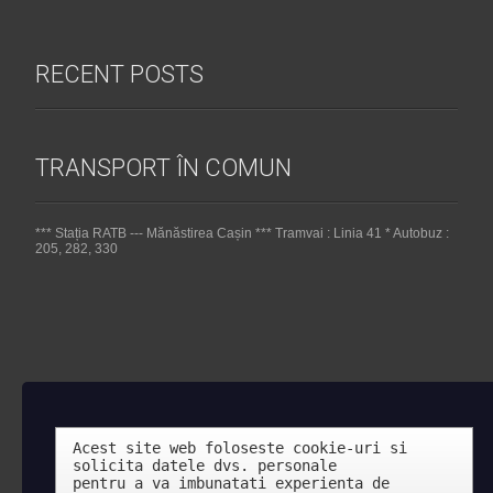
RECENT POSTS
TRANSPORT ÎN COMUN
*** Stația RATB --- Mănăstirea Cașin *** Tramvai : Linia 41 * Autobuz :
205, 282, 330
Acest site web foloseste cookie-uri si 
solicita datele dvs. personale 

pentru a va imbunatati experienta de 