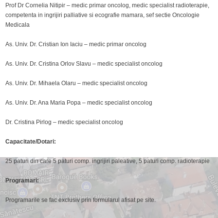
Prof Dr Cornelia Nitipir – medic primar oncolog, medic specialist radioterapie,
competenta in ingrijiri palliative si ecografie mamara, sef sectie Oncologie
Medicala
As. Univ. Dr. Cristian Ion Iaciu – medic primar oncolog
As. Univ. Dr. Cristina Orlov Slavu – medic specialist oncolog
As. Univ. Dr. Mihaela Olaru – medic specialist oncolog
As. Univ. Dr. Ana Maria Popa – medic specialist oncolog
Dr. Cristina Pirlog – medic specialist oncolog
Capacitate/Dotari:
25 paturi din care 5 paturi comp. ingrijiri paleative, 5 paturi comp. radioterapie
Programari:
Programarile se fac exclusiv prin formularul afisat pe site.