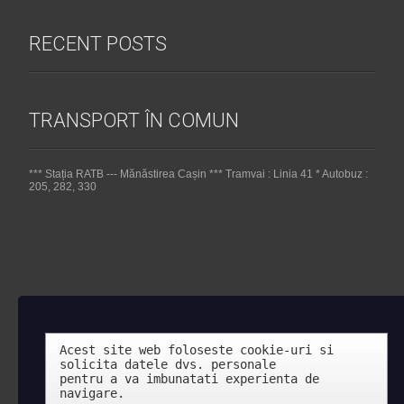
RECENT POSTS
TRANSPORT ÎN COMUN
*** Stația RATB --- Mănăstirea Cașin *** Tramvai : Linia 41 * Autobuz :
205, 282, 330
Acest site web foloseste cookie-uri si 
solicita datele dvs. personale 

pentru a va imbunatati experienta de 
navigare.