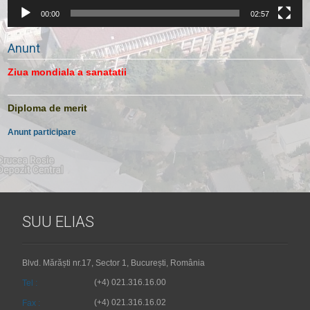
00:00
02:57
Anunt
Ziua mondiala a sanatatii
Diploma de merit
Anunt participare
SUU ELIAS
Blvd. Mărăști nr.17, Sector 1, București, România
(+4) 021.316.16.00
Tel :
(+4) 021.316.16.02
Fax :