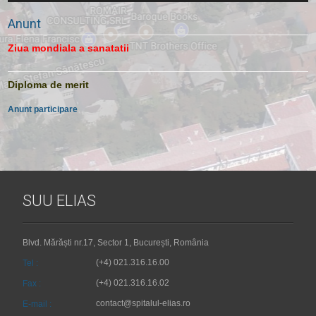
Anunt
Ziua mondiala a sanatatii
Diploma de merit
Anunt participare
SUU ELIAS
Blvd. Mărăști nr.17, Sector 1, București, România
(+4) 021.316.16.00
Tel :
(+4) 021.316.16.02
Fax :
contact@spitalul-elias.ro
E-mail :