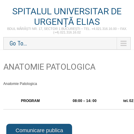
SPITALUL UNIVERSITAR DE
URGENȚĂ ELIAS
BDUL MĂRĂȘTI NR. 17, SECTOR 1 BUCUREȘTI – TEL. +4.021.316.16.00 – FAX.
(+4).021.316.16.02
Go To...
ANATOMIE PATOLOGICA
Anatomie Patologica
PROGRAM
08:00 – 14: 00
tel. 0
Comunicare publica