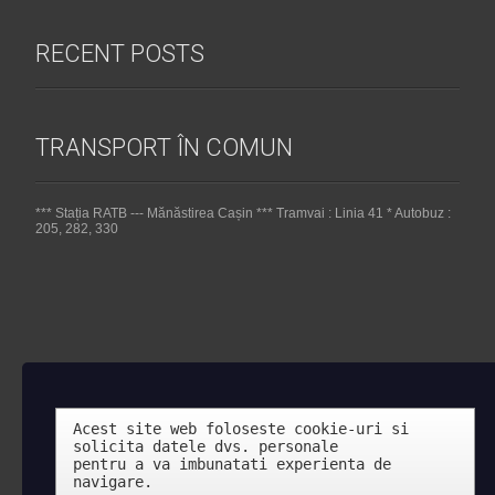
RECENT POSTS
TRANSPORT ÎN COMUN
*** Stația RATB --- Mănăstirea Cașin *** Tramvai : Linia 41 * Autobuz :
205, 282, 330
Acest site web foloseste cookie-uri si 
solicita datele dvs. personale 

pentru a va imbunatati experienta de 
navigare.