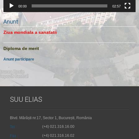
00:00
02:57
Anunt
Ziua mondiala a sanatatii
Diploma de merit
Anunt participare
SUU ELIAS
Blvd. Mărăști nr.17, Sector 1, București, România
(+4) 021.316.16.00
Tel :
(+4) 021.316.16.02
Fax :