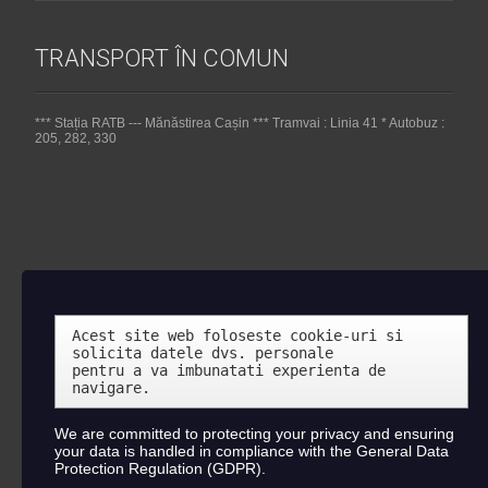
TRANSPORT ÎN COMUN
*** Stația RATB --- Mănăstirea Cașin *** Tramvai : Linia 41 * Autobuz :
205, 282, 330
Acest site web foloseste cookie-uri si 
solicita datele dvs. personale 

pentru a va imbunatati experienta de 
navigare.
We are committed to protecting your privacy and ensuring
your data is handled in compliance with the
General Data
Protection Regulation (GDPR)
.