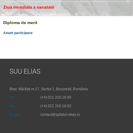
Ziua mondiala a sanatatii
Diploma de merit
Anunt participare
SUU ELIAS
Blvd. Mărăști nr.17, Sector 1, București, România
(+4) 021.316.16.00
Tel :
(+4) 021.316.16.02
Fax :
contact@spitalul-elias.ro
E-mail :