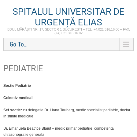
SPITALUL UNIVERSITAR DE
URGENȚĂ ELIAS
BDUL MĂRĂȘTI NR. 17, SECTOR 1 BUCUREȘTI – TEL. +4.021.316.16.00 – FAX.
(+4).021.316.16.02
Go To...
PEDIATRIE
Sectie Pediatrie
Colectiv medical:
Sef sectie:
cu delegatie Dr. Liana Tauberg, medic specialist pediatrie, doctor
in stiinte medicale
Dr. Emanuela Beatrice Blajut – medic primar pediatrie, competenta
ultrasonografie generala