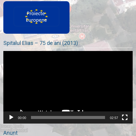
Spitalul Elias – 75 de ani (2013)
Player
video
00:00
02:57
Anunt