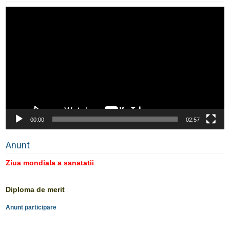
Player
video
00:00
02:57
Anunt
Ziua mondiala a sanatatii
Diploma de merit
Anunt participare