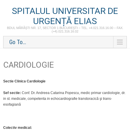
SPITALUL UNIVERSITAR DE
URGENȚĂ ELIAS
BDUL MĂRĂȘTI NR. 17, SECTOR 1 BUCUREȘTI – TEL. +4.021.316.16.00 – FAX.
(+4).021.316.16.02
Go To...
CARDIOLOGIE
Sectie Clinica Cardiologie
Sef sectie:
Conf. Dr. Andreea Catarina Popescu, medic primar cardiologie, dr.
in st. medicale, competenta in echocardiografie transtoracică şi trans-
esofagiană
Colectiv medical: