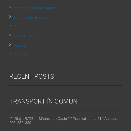
Informații de interes public
Comunicate de Presa
Cariere
Galerie Foto
Pacienti
Contact
RECENT POSTS
TRANSPORT ÎN COMUN
*** Stația RATB --- Mănăstirea Cașin *** Tramvai : Linia 41 * Autobuz :
205, 282, 330