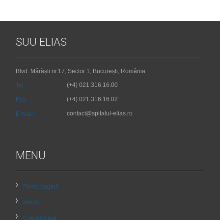
SUU ELIAS
Blvd. Mărăști nr.17, Sector 1, București, România
(+4) 021.316.16.00
Tel :
(+4) 021.316.16.02
Fax :
contact@spitalul-elias.ro
E-mail :
MENU
Prima pagină
Istoric
Conducerea