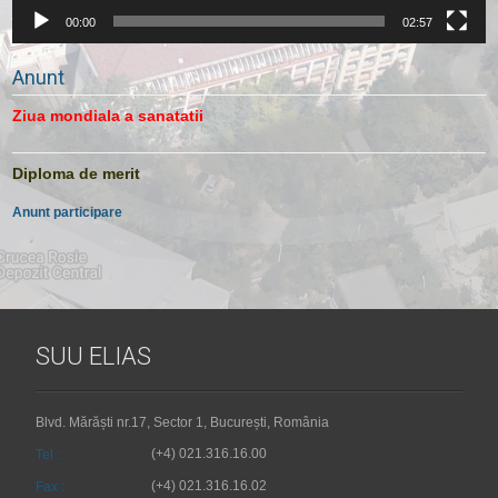
00:00
02:57
Anunt
Ziua mondiala a sanatatii
Diploma de merit
Anunt participare
SUU ELIAS
Blvd. Mărăști nr.17, Sector 1, București, România
(+4) 021.316.16.00
Tel :
(+4) 021.316.16.02
Fax :