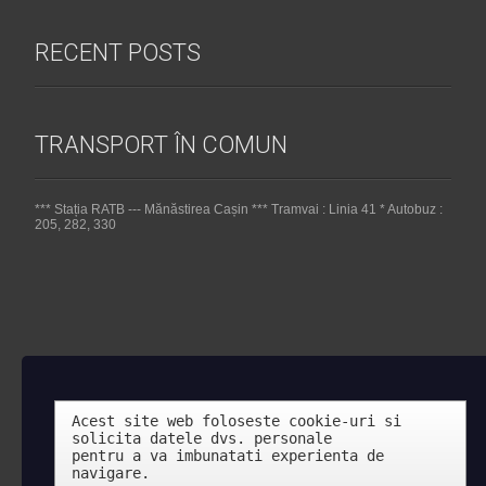
RECENT POSTS
TRANSPORT ÎN COMUN
*** Stația RATB --- Mănăstirea Cașin *** Tramvai : Linia 41 * Autobuz :
205, 282, 330
Acest site web foloseste cookie-uri si 
solicita datele dvs. personale 

pentru a va imbunatati experienta de 
navigare.