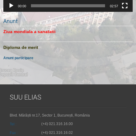
00:00
02:57
Anunt
Ziua mondiala a sanatatii
Diploma de merit
Anunt participare
SUU ELIAS
Blvd. Mărăști nr.17, Sector 1, București, România
(+4) 021.316.16.00
Tel :
(+4) 021.316.16.02
Fax :