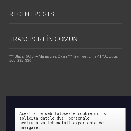
RECENT POSTS
TRANSPORT ÎN COMUN
*** Stația RATB --- Mănăstirea Cașin *** Tramvai : Linia 41 * Autobuz :
205, 282, 330
Acest site web foloseste cookie-uri si 
solicita datele dvs. personale 

pentru a va imbunatati experienta de 
navigare.